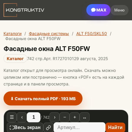
MAX
Меню
Каталоги
/
Фасадные системы
/
ALT F50/SKL50
/
Фасадные окна ALT F50FW
Фасадные окна ALT F50FW
Каталог
742 стр.
Арт. R17270101
29 августа, 2025
Каталог открыт для просмотра онлайн. Скачать можно
целиком или постранично — кнопка «PDF» есть на каждой
странице и в панели просмотра.
⬇ Скачать полный PDF · 193 МБ
☰
‹
›
−
+
↔
/ 742
Весь экран
Найти