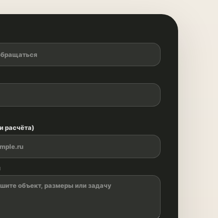
и расчёта)
й