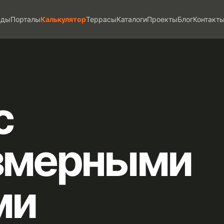
ады
Порталы
Калькулятор
Террасы
Каталоги
Проекты
Блог
Контакт
с
змерными
ми