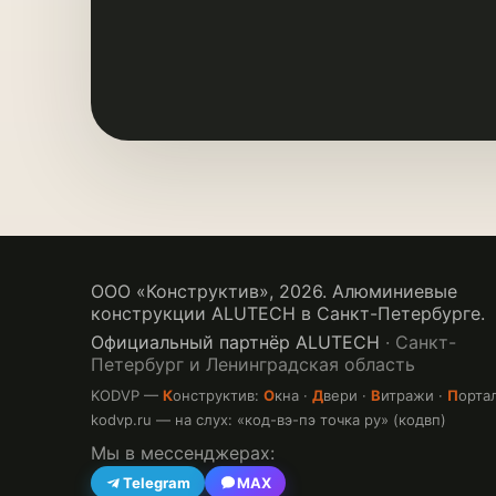
ООО «Конструктив»,
2026
. Алюминиевые
конструкции ALUTECH в Санкт-Петербурге.
Официальный партнёр ALUTECH
· Санкт-
Петербург и Ленинградская область
KODVP —
К
онструктив:
О
кна ·
Д
вери ·
В
итражи ·
П
орта
kodvp.ru — на слух: «код-вэ-пэ точка ру» (кодвп)
Мы в мессенджерах:
Telegram
MAX