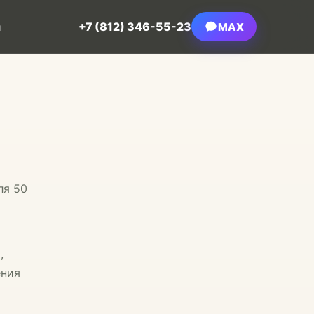
+7 (812) 346-55-23
MAX
ы
ля 50
,
ения