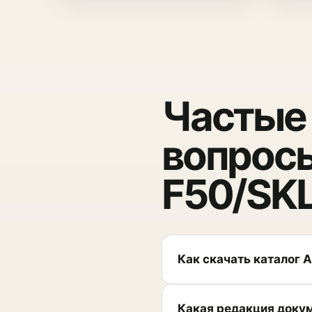
Частые
вопросы
F50/SK
Как скачать каталог 
Какая редакция доку