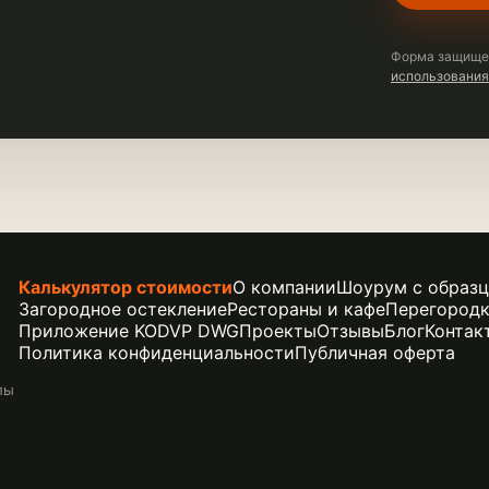
Форма защищ
использования
Калькулятор стоимости
О компании
Шоурум с образ
Загородное остекление
Рестораны и кафе
Перегород
Приложение KODVP DWG
Проекты
Отзывы
Блог
Контак
Политика конфиденциальности
Публичная оферта
лы