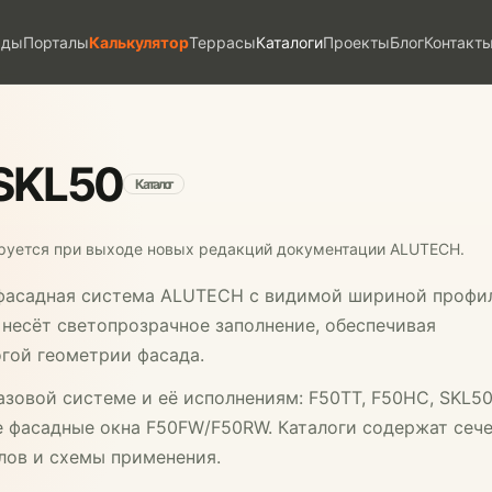
ады
Порталы
Калькулятор
Террасы
Каталоги
Проекты
Блог
Контакт
/SKL50
Каталог
руется при выходе новых редакций документации ALUTECH.
 фасадная система ALUTECH с видимой шириной профи
 несёт светопрозрачное заполнение, обеспечивая
гой геометрии фасада.
зовой системе и её исполнениям: F50TT, F50HC, SKL50
е фасадные окна F50FW/F50RW. Каталоги содержат сеч
лов и схемы применения.