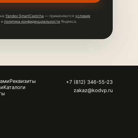
ена
Yandex SmartCaptcha
— применяются
условия
и
политика конфиденциальности
Яндекса.
цами
Реквизиты
+7 (812) 346-55-23
ки
Каталоги
zakaz@kodvp.ru
ты