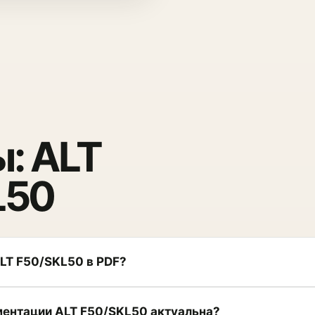
: ALT
L50
ALT F50/SKL50 в PDF?
ментации ALT F50/SKL50 актуальна?