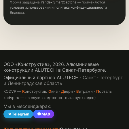
Форма защищена
Yandex SmartCaptcha
— применяются
условия использования
и
политика конфиденциальности
Яндекса.
ООО «Конструктив»,
2026
. Алюминиевые
конструкции ALUTECH в Санкт-Петербурге.
Официальный партнёр ALUTECH
· Санкт-Петербург
и Ленинградская область
KODVP —
К
онструктив:
О
кна ·
Д
вери ·
В
итражи ·
П
орталы
kodvp.ru — на слух: «код-вэ-пэ точка ру» (кодвп)
Мы в мессенджерах:
Telegram
MAX