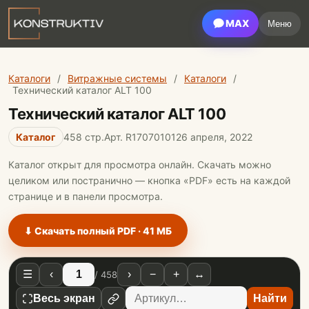
MAX
Меню
Каталоги
/
Витражные системы
/
Каталоги
/
Технический каталог ALT 100
Технический каталог ALT 100
Каталог
458 стр.
Арт. R17070101
26 апреля, 2022
Каталог открыт для просмотра онлайн. Скачать можно
целиком или постранично — кнопка «PDF» есть на каждой
странице и в панели просмотра.
⬇ Скачать полный PDF · 41 МБ
☰
‹
›
−
+
↔
/ 458
Весь экран
Найти