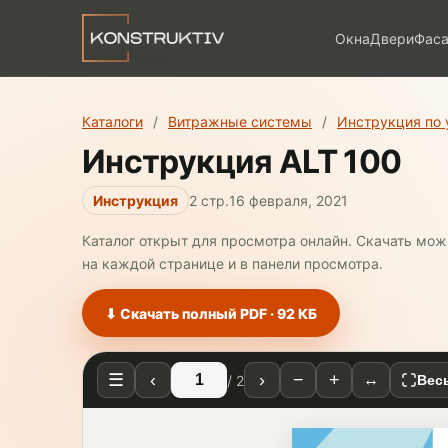
Окна
Двери
Фас
Каталоги
/
Витражные системы
/
Инструкция по 
Инструкция ALT 100
Инструкция
2 стр.
16 февраля, 2021
Каталог открыт для просмотра онлайн. Скачать мо
на каждой странице и в панели просмотра.
⬇ Скачать полный PDF · 92 КБ
☰
‹
›
−
+
↔
/ 2
Вес