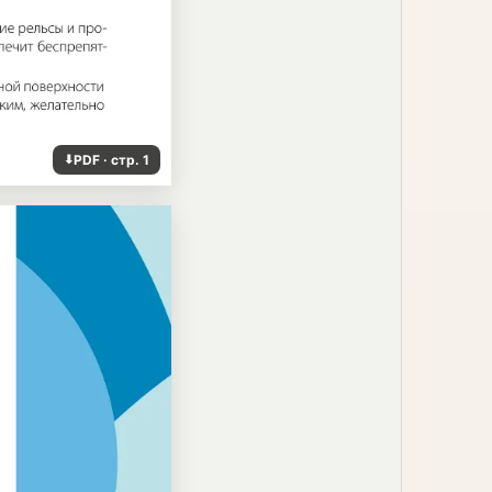
PDF · стр. 1
⬇