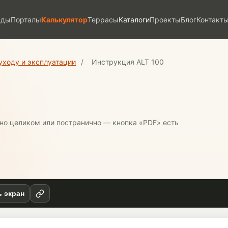
ады
Порталы
Калькулятор
Террасы
Каталоги
Проекты
Блог
Контакт
уходу и эксплуатации
/
Инструкция ALT 100
жно целиком или постранично — кнопка «PDF» есть
ь экран