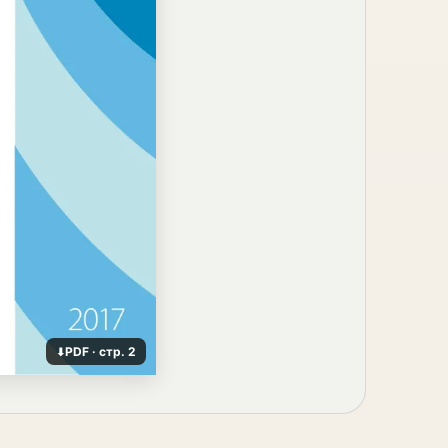
PDF · стр. 2
⬇