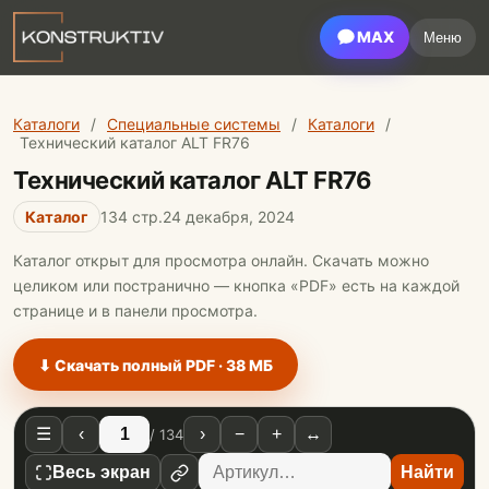
MAX
Меню
Каталоги
/
Специальные системы
/
Каталоги
/
Технический каталог ALT FR76
Технический каталог ALT FR76
Каталог
134 стр.
24 декабря, 2024
Каталог открыт для просмотра онлайн. Скачать можно
целиком или постранично — кнопка «PDF» есть на каждой
странице и в панели просмотра.
⬇ Скачать полный PDF · 38 МБ
☰
‹
›
−
+
↔
/ 134
Весь экран
Найти