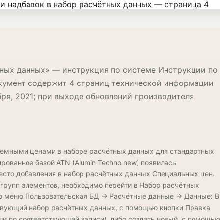
тных данных» — инструкция по системе Инструкции по
окумент содержит 4 страниц технической информации
ря, 2021; при выходе обновлений производителя
стемными ценами в наборе расчётных данных для стандартных
рованное базой ATN (Alumin Techno new) появилась
есто добавления в набор расчётных данных Специальных цен.
я групп элементов, необходимо перейти в Набор расчётных
ю меню Пользовательская БД → Расчётные данные → Данные: В
твующий набор расчётных данных, с помощью кнопки Правка
и по соответствующей записи), либо создать новый, с помощью