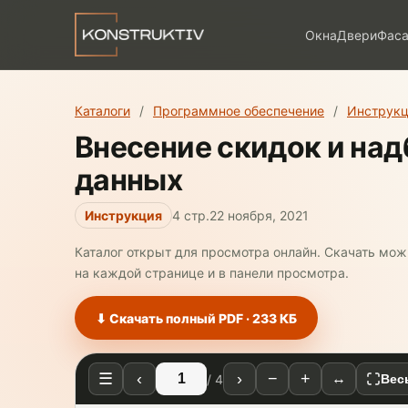
Окна
Двери
Фас
Каталоги
/
Программное обеспечение
/
Инструкц
Внесение скидок и над
данных
Инструкция
4 стр.
22 ноября, 2021
Каталог открыт для просмотра онлайн. Скачать мо
на каждой странице и в панели просмотра.
⬇ Скачать полный PDF · 233 КБ
☰
‹
›
−
+
↔
/ 4
Вес