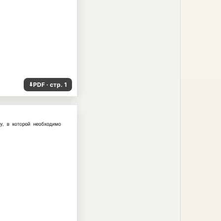
PDF · стр. 1
⬇