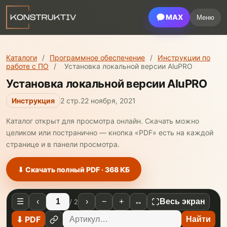
MAX
Меню
Каталоги
/
Программное обеспечение
/
Инструкции по
работе с ПО
/
Установка локальной версии AluPRO
Установка локальной версии AluPRO
Инструкция
2 стр.
22 ноября, 2021
Каталог открыт для просмотра онлайн. Скачать можно
целиком или постранично — кнопка «PDF» есть на каждой
странице и в панели просмотра.
⬇ Скачать полный PDF · 368 КБ
☰
‹
›
−
+
↔
Весь экран
/ 2
⬇
PDF
Найти