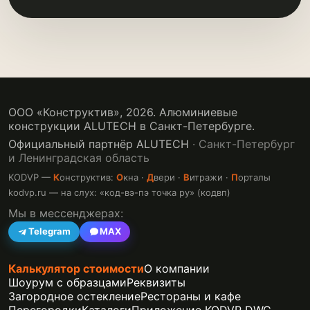
ООО «Конструктив»,
2026
. Алюминиевые
конструкции ALUTECH в Санкт-Петербурге.
Официальный партнёр ALUTECH
· Санкт-Петербург
и Ленинградская область
KODVP —
К
онструктив:
О
кна ·
Д
вери ·
В
итражи ·
П
орталы
kodvp.ru — на слух: «код-вэ-пэ точка ру» (кодвп)
Мы в мессенджерах:
Telegram
MAX
Калькулятор стоимости
О компании
Шоурум с образцами
Реквизиты
Загородное остекление
Рестораны и кафе
Перегородки
Каталоги
Приложение KODVP DWG