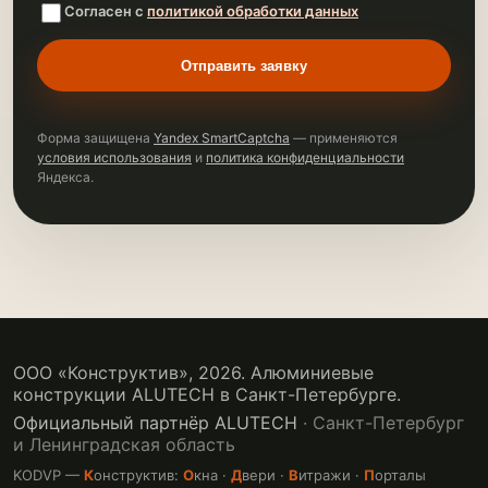
Согласен с
политикой обработки данных
Отправить заявку
Форма защищена
Yandex SmartCaptcha
— применяются
условия использования
и
политика конфиденциальности
Яндекса.
ООО «Конструктив»,
2026
. Алюминиевые
конструкции ALUTECH в Санкт-Петербурге.
Официальный партнёр ALUTECH
· Санкт-Петербург
и Ленинградская область
KODVP —
К
онструктив:
О
кна ·
Д
вери ·
В
итражи ·
П
орталы