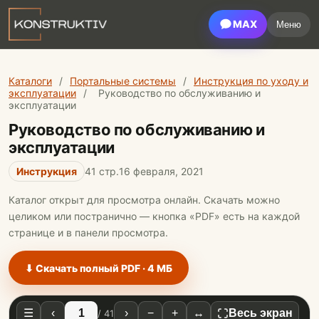
MAX
Меню
Каталоги
/
Портальные системы
/
Инструкция по уходу и
эксплуатации
/
Руководство по обслуживанию и
эксплуатации
Руководство по обслуживанию и
эксплуатации
Инструкция
41 стр.
16 февраля, 2021
Каталог открыт для просмотра онлайн. Скачать можно
целиком или постранично — кнопка «PDF» есть на каждой
странице и в панели просмотра.
⬇ Скачать полный PDF · 4 МБ
☰
‹
›
−
+
↔
Весь экран
/ 41