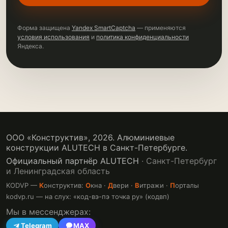
Форма защищена
Yandex SmartCaptcha
— применяются
условия использования
и
политика конфиденциальности
Яндекса.
ООО «Конструктив»,
2026
. Алюминиевые
конструкции ALUTECH в Санкт-Петербурге.
Официальный партнёр ALUTECH
· Санкт-Петербург
и Ленинградская область
KODVP —
К
онструктив:
О
кна ·
Д
вери ·
В
итражи ·
П
орталы
kodvp.ru — на слух: «код-вэ-пэ точка ру» (кодвп)
Мы в мессенджерах:
Telegram
MAX