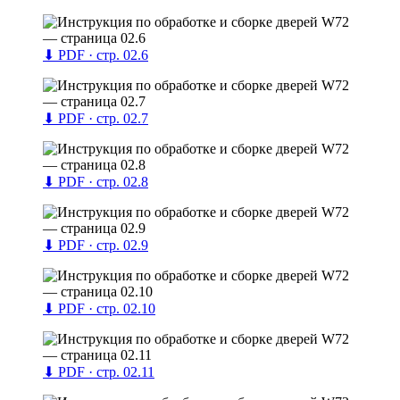
⬇
PDF · стр. 02.6
⬇
PDF · стр. 02.7
⬇
PDF · стр. 02.8
⬇
PDF · стр. 02.9
⬇
PDF · стр. 02.10
⬇
PDF · стр. 02.11