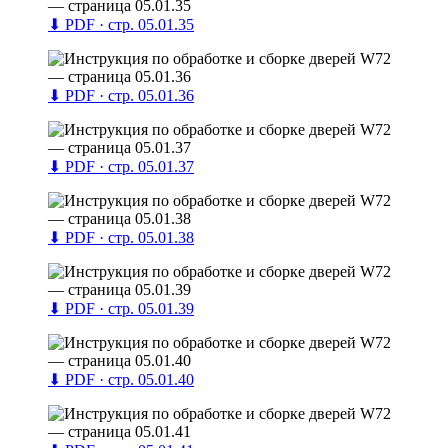
⬇
PDF · стр. 05.01.35
⬇
PDF · стр. 05.01.36
⬇
PDF · стр. 05.01.37
⬇
PDF · стр. 05.01.38
⬇
PDF · стр. 05.01.39
⬇
PDF · стр. 05.01.40