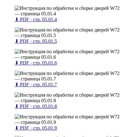
⬇
PDF · стр. 05.01.4
⬇
PDF · стр. 05.01.5
⬇
PDF · стр. 05.01.6
⬇
PDF · стр. 05.01.7
⬇
PDF · стр. 05.01.8
⬇
PDF · стр. 05.01.9