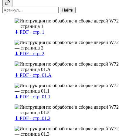
Найти
⬇
PDF · стр. 1
⬇
PDF · стр. 2
⬇
PDF · стр. 01.A
⬇
PDF · стр. 01.1
⬇
PDF · стр. 01.2