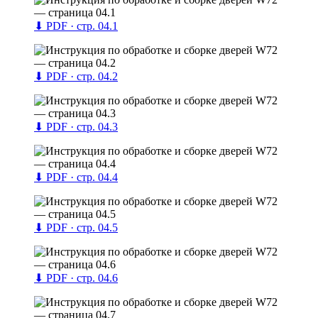
⬇
PDF · стр. 04.1
⬇
PDF · стр. 04.2
⬇
PDF · стр. 04.3
⬇
PDF · стр. 04.4
⬇
PDF · стр. 04.5
⬇
PDF · стр. 04.6