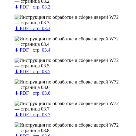
⬇
PDF · стр. 03.2
⬇
PDF · стр. 03.3
⬇
PDF · стр. 03.4
⬇
PDF · стр. 03.5
⬇
PDF · стр. 03.6
⬇
PDF · стр. 03.7