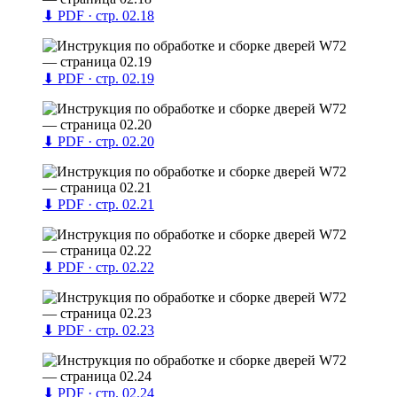
⬇
PDF · стр. 02.18
⬇
PDF · стр. 02.19
⬇
PDF · стр. 02.20
⬇
PDF · стр. 02.21
⬇
PDF · стр. 02.22
⬇
PDF · стр. 02.23
⬇
PDF · стр. 02.24