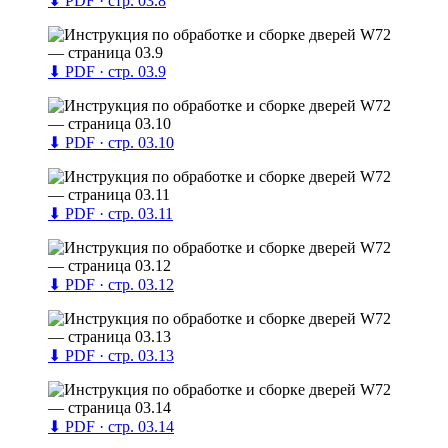
⬇
PDF · стр. 03.8
⬇
PDF · стр. 03.9
⬇
PDF · стр. 03.10
⬇
PDF · стр. 03.11
⬇
PDF · стр. 03.12
⬇
PDF · стр. 03.13
⬇
PDF · стр. 03.14