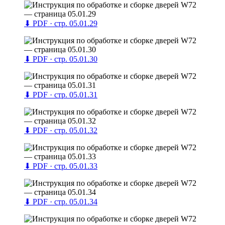
⬇
PDF · стр. 05.01.29
⬇
PDF · стр. 05.01.30
⬇
PDF · стр. 05.01.31
⬇
PDF · стр. 05.01.32
⬇
PDF · стр. 05.01.33
⬇
PDF · стр. 05.01.34