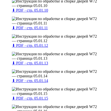
⬇
PDF · стр. 05.01.10
⬇
PDF · стр. 05.01.11
⬇
PDF · стр. 05.01.12
⬇
PDF · стр. 05.01.13
⬇
PDF · стр. 05.01.14
⬇
PDF · стр. 05.01.15