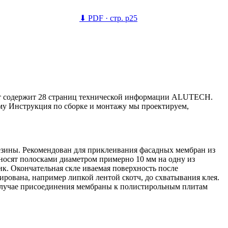
⬇
PDF · стр. p25
нт содержит 28 страниц технической информации ALUTECH.
ему Инструкция по сборке и монтажу мы проектируем,
езины. Рекомендован для приклеивания фасадных мембран из
носят полосками диаметром примерно 10 мм на одну из
. Окончательная скле иваемая поверхность после
рована, например липкой лентой скотч, до схватывания клея.
В случае присоединения мембраны к полистирольным плитам