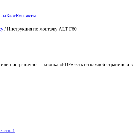
кты
Блог
Контакты
жу
/
Инструкция по монтажу ALT F60
 или постранично — кнопка «PDF» есть на каждой странице и в
· стр. 1