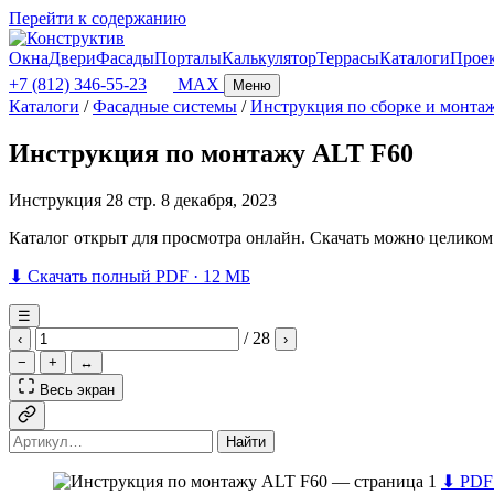
Перейти к содержанию
Окна
Двери
Фасады
Порталы
Калькулятор
Террасы
Каталоги
Прое
+7 (812) 346-55-23
MAX
Меню
Каталоги
/
Фасадные системы
/
Инструкция по сборке и монта
Инструкция по монтажу ALT F60
Инструкция
28 стр.
8 декабря, 2023
Каталог открыт для просмотра онлайн. Скачать можно целиком
⬇ Скачать полный PDF · 12 МБ
☰
/ 28
‹
›
−
+
↔
Весь экран
Найти
⬇
PDF 