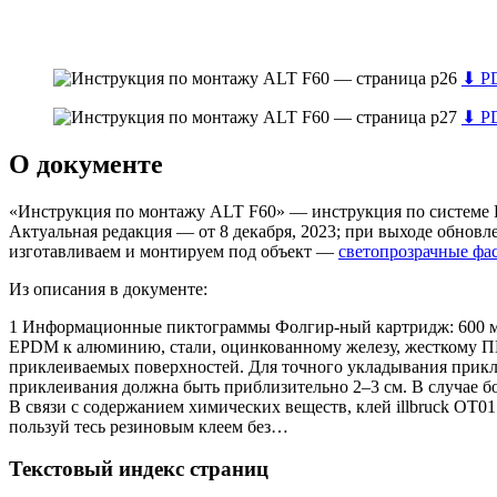
⬇
PD
⬇
PD
О документе
«Инструкция по монтажу ALT F60» — инструкция по системе 
Актуальная редакция — от 8 декабря, 2023; при выходе обнов
изготавливаем и монтируем под объект —
светопрозрачные фа
Из описания в документе:
1 Информационные пиктограммы Фолгир-ный картридж: 600 мл 
EPDM к алюминию, стали, оцинкованному железу, жесткому ПВ
приклеиваемых поверхностей. Для точного укладывания прикл
приклеивания должна быть приблизительно 2–3 см. В случае б
В связи с содержанием химических веществ, клей illbruck OT0
пользуй тесь резиновым клеем без…
Текстовый индекс страниц