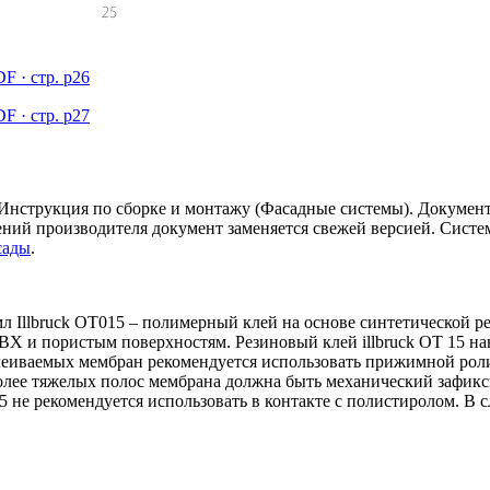
F · стр. p26
F · стр. p27
Инструкция по сборке и монтажу (Фасадные системы). Докуме
лений производителя документ заменяется свежей версией. Сист
сады
.
Illbruck OT015 – полимерный клей на основе синтетической р
Х и пористым поверхностям. Резиновый клей illbruck OT 15 на
еиваемых мембран рекомендуется использовать прижимной ролик
олее тяжелых полос мембрана должна быть механический зафикси
15 не рекомендуется использовать в контакте с полистиролом. 