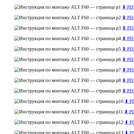
⬇
PDF
⬇
PDF
⬇
PDF
⬇
PDF
⬇
PDF
⬇
PDF
⬇
PDF
⬇
PDF
⬇
PDF
⬇
PD
⬇
PD
⬇
PD
⬇
PD