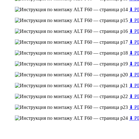
⬇
PD
⬇
PD
⬇
PD
⬇
PD
⬇
PD
⬇
PD
⬇
PD
⬇
PD
⬇
PD
⬇
PD
⬇
PD