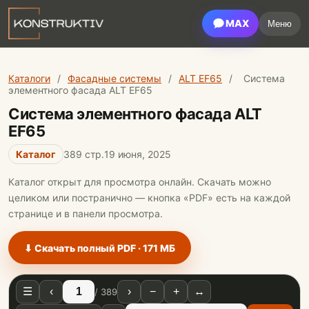
MAX
Меню
Каталоги
/
Фасадные системы
/
ALT EF65
/
Система
элементного фасада ALT EF65
Система элементного фасада ALT
EF65
Каталог
389 стр.
19 июня, 2025
Каталог открыт для просмотра онлайн. Скачать можно
целиком или постранично — кнопка «PDF» есть на каждой
странице и в панели просмотра.
⬇ Скачать полный PDF · 171 МБ
☰
‹
›
−
+
↔
/ 389