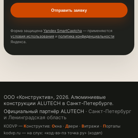
Отправить заявку
Форма защищена
Yandex SmartCaptcha
— применяются
условия использования
и
политика конфиденциальности
Яндекса.
ООО «Конструктив»,
2026
. Алюминиевые
конструкции ALUTECH в Санкт-Петербурге.
Официальный партнёр ALUTECH
· Санкт-Петербург
и Ленинградская область
KODVP —
К
онструктив:
О
кна ·
Д
вери ·
В
итражи ·
П
орталы
kodvp.ru — на слух: «код-вэ-пэ точка ру» (кодвп)