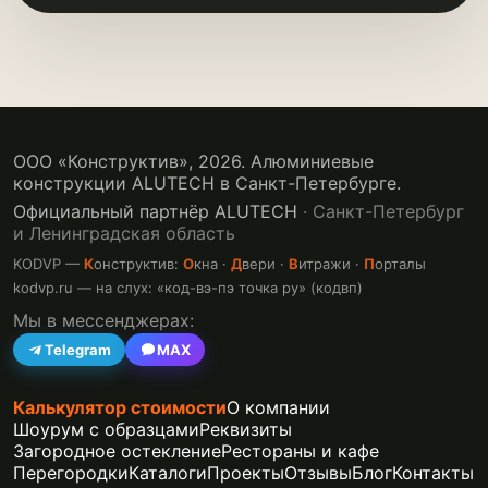
ООО «Конструктив»,
2026
. Алюминиевые
конструкции ALUTECH в Санкт-Петербурге.
Официальный партнёр ALUTECH
· Санкт-Петербург
и Ленинградская область
KODVP —
К
онструктив:
О
кна ·
Д
вери ·
В
итражи ·
П
орталы
kodvp.ru — на слух: «код-вэ-пэ точка ру» (кодвп)
Мы в мессенджерах:
Telegram
MAX
Калькулятор стоимости
О компании
Шоурум с образцами
Реквизиты
Загородное остекление
Рестораны и кафе
Перегородки
Каталоги
Проекты
Отзывы
Блог
Контакты