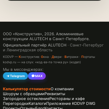
ООО «Конструктив»,
2026
. Алюминиевые
конструкции ALUTECH в Санкт-Петербурге.
Официальный партнёр ALUTECH
· Санкт-Петербург
и Ленинградская область
KODVP —
К
онструктив:
О
кна ·
Д
вери ·
В
итражи ·
П
орталы
kodvp.ru — на слух: «код-вэ-пэ точка ру» (кодвп)
Мы в мессенджерах:
Telegram
MAX
Калькулятор стоимости
О компании
Шоурум с образцами
Реквизиты
Загородное остекление
Рестораны и кафе
Перегородки
Каталоги
Приложение KODVP DWG
Проекты
Отзывы
Блог
Контакты