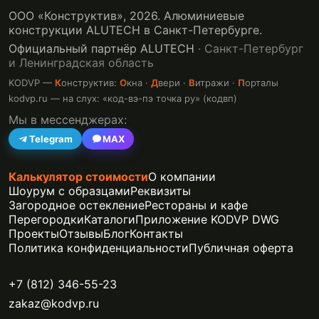
ООО «Конструктив»,
2026
. Алюминиевые
конструкции ALUTECH в Санкт-Петербурге.
Официальный партнёр ALUTECH
· Санкт-Петербург
и Ленинградская область
KODVP —
К
онструктив:
О
кна ·
Д
вери ·
В
итражи ·
П
орталы
kodvp.ru — на слух: «код-вэ-пэ точка ру» (кодвп)
Мы в мессенджерах:
Telegram
MAX
Калькулятор стоимости
О компании
Шоурум с образцами
Реквизиты
Загородное остекление
Рестораны и кафе
Перегородки
Каталоги
Приложение KODVP DWG
Проекты
Отзывы
Блог
Контакты
Политика конфиденциальности
Публичная оферта
+7 (812) 346-55-23
zakaz@kodvp.ru